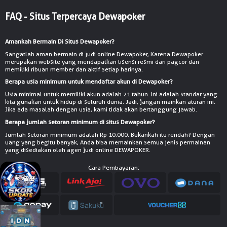
FAQ - Situs Terpercaya Dewapoker
Amankah Bermain Di Situs Dewapoker?
Sangatlah aman bermain di judi online Dewapoker, Karena Dewapoker
merupakan website yang mendapatkan lisensi resmi dari pagcor dan
memiliki ribuan member dan aktif setiap harinya.
Berapa usia minimum untuk mendaftar akun di Dewapoker?
Usia minimal untuk memiliki akun adalah 21 tahun. Ini adalah standar yang
kita gunakan untuk hidup di seluruh dunia. Jadi, jangan mainkan aturan ini.
Jika ada masalah dengan usia, kami tidak akan bertanggung jawab.
Berapa jumlah setoran minimum di situs Dewapoker?
Jumlah setoran minimum adalah Rp 10.000. Bukankah itu rendah? Dengan
uang yang begitu banyak, Anda bisa memainkan semua jenis permainan
yang disediakan oleh agen judi online DEWAPOKER.
Cara Pembayaran: